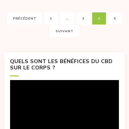
Pagination
PAGE
PAGE
PAGE
PAGE
PRÉCÉDENT
1
…
3
4
5
des
publications
SUIVANT
QUELS SONT LES BÉNÉFICES DU CBD
SUR LE CORPS ?