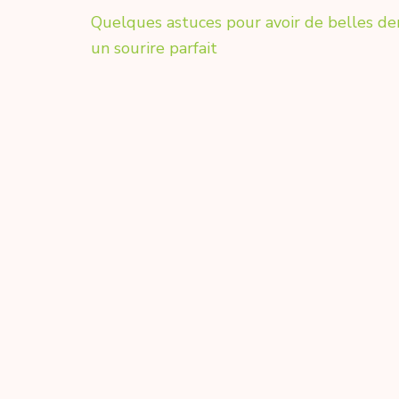
Navigation
Quelques astuces pour avoir de belles de
de
un sourire parfait
l’article