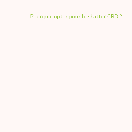
Navigation
Pourquoi opter pour le shatter CBD ?
de
l’article